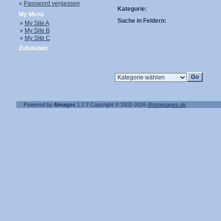
»
Password vergessen
Kategorie:
My Menu
Suche in Feldern:
»
My Site A
»
My Site B
»
My Site C
Zufallsbild
Powered by
4images
1.7.7
Copyright © 2002-2026
4homepages.de