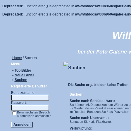
Deprecated
: Function ereg() is deprecated in
/www/htdocs/w00b960e/galerie/in
Deprecated
: Function ereg() is deprecated in
/www/htdocs/w00b960e/galerie/in
Wil
bei der Foto Galeri
Home
/ Suchen
Menu
Suchen
»
Top Bilder
»
Neue Bilder
»
Suchen
Die Suche ergab leider keine Treffer.
Registrierte Benutzer
Benutzername:
Suchen
Suche nach Schlüsselwort:
Passwort:
Sie können AND benutzen, um Wörter zu d
für Wörter, die im Resultat sein können un
im Resultat. Benutzen Sie * als Platzhalter.
Beim nächsten Besuch
automatisch anmelden?
Suche nach Username:
Benutzen Sie * als Platzhalter.
Verknüpfung: