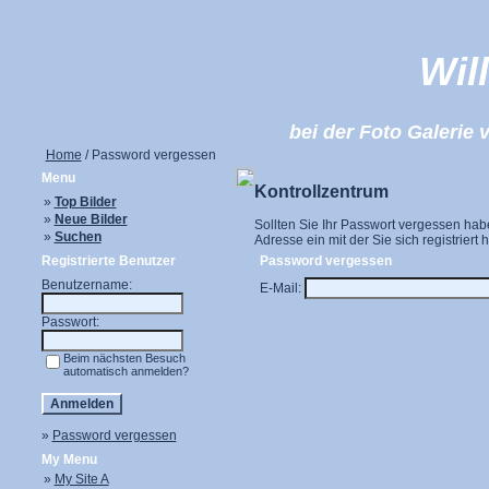
Wil
bei der Foto Galeri
Home
/ Password vergessen
Menu
Kontrollzentrum
»
Top Bilder
»
Neue Bilder
Sollten Sie Ihr Passwort vergessen habe
»
Suchen
Adresse ein mit der Sie sich registriert 
Registrierte Benutzer
Password vergessen
Benutzername:
E-Mail:
Passwort:
Beim nächsten Besuch
automatisch anmelden?
»
Password vergessen
My Menu
»
My Site A