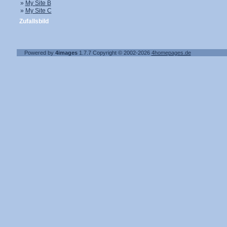
»
My Site B
»
My Site C
Zufallsbild
Powered by
4images
1.7.7
Copyright © 2002-2026
4homepages.de