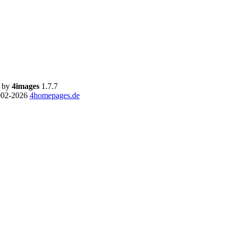
 by
4images
1.7.7
002-2026
4homepages.de