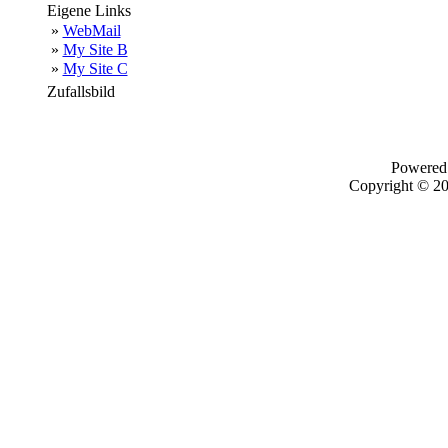
Eigene Links
»
WebMail
»
My Site B
»
My Site C
Zufallsbild
Powered
Copyright © 2