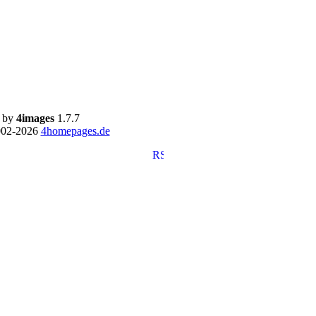
 by
4images
1.7.7
002-2026
4homepages.de