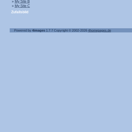
»
My Site B
»
My Site C
Zufallsbild
Powered by
4images
1.7.7
Copyright © 2002-2026
4homepages.de