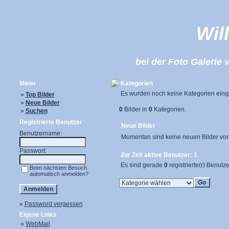
Wil
bei der Foto Galeri
Menu
Kategorien
Es wurden noch keine Kategorien einge
»
Top Bilder
»
Neue Bilder
0
Bilder in
0
Kategorien.
»
Suchen
Registrierte Benutzer
Neue Bilder
Benutzername:
Momentan sind keine neuen Bilder vo
Passwort:
Zur Zeit aktive Benutzer: 1
Es sind gerade
0
registrierte(r) Benutz
Beim nächsten Besuch
automatisch anmelden?
»
Password vergessen
Eigene Links
»
WebMail