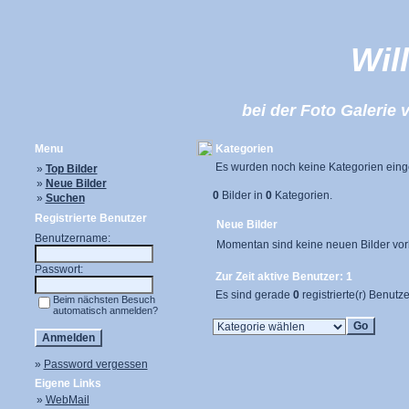
Wil
bei der Foto Galeri
Menu
Kategorien
Es wurden noch keine Kategorien einge
»
Top Bilder
»
Neue Bilder
0
Bilder in
0
Kategorien.
»
Suchen
Registrierte Benutzer
Neue Bilder
Benutzername:
Momentan sind keine neuen Bilder vo
Passwort:
Zur Zeit aktive Benutzer: 1
Es sind gerade
0
registrierte(r) Benutz
Beim nächsten Besuch
automatisch anmelden?
»
Password vergessen
Eigene Links
»
WebMail