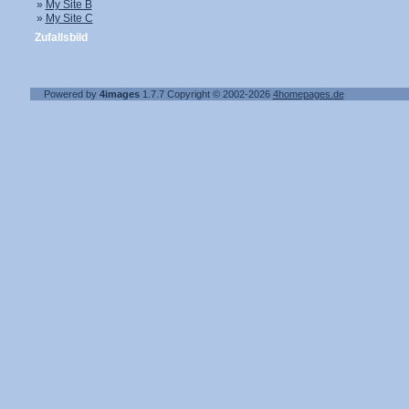
»
My Site B
»
My Site C
Zufallsbild
Powered by
4images
1.7.7
Copyright © 2002-2026
4homepages.de